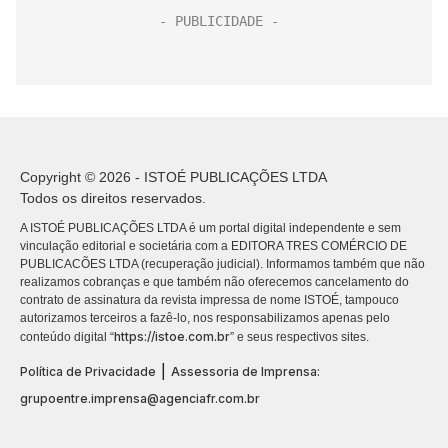
Copyright © 2026 - ISTOÉ PUBLICAÇÕES LTDA
Todos os direitos reservados.
A ISTOÉ PUBLICAÇÕES LTDA é um portal digital independente e sem
vinculação editorial e societária com a EDITORA TRES COMÉRCIO DE
PUBLICACÕES LTDA (recuperação judicial). Informamos também que não
realizamos cobranças e que também não oferecemos cancelamento do
contrato de assinatura da revista impressa de nome ISTOÉ, tampouco
autorizamos terceiros a fazê-lo, nos responsabilizamos apenas pelo
https://istoe.com.br
conteúdo digital “
” e seus respectivos sites.
|
Política de Privacidade
Assessoria de Imprensa:
grupoentre.imprensa@agenciafr.com.br