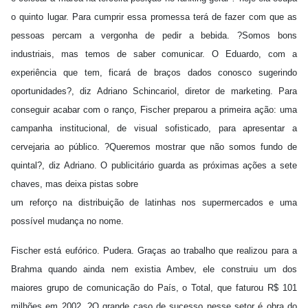
o quinto lugar. Para cumprir essa promessa terá de fazer com que as
pessoas percam a vergonha de pedir a bebida. ?Somos bons
industriais, mas temos de saber comunicar. O Eduardo, com a
experiência que tem, ficará de braços dados conosco sugerindo
oportunidades?, diz Adriano Schincariol, diretor de marketing. Para
conseguir acabar com o ranço, Fischer preparou a primeira ação: uma
campanha institucional, de visual sofisticado, para apresentar a
cervejaria ao público. ?Queremos mostrar que não somos fundo de
quintal?, diz Adriano. O publicitário guarda as próximas ações a sete
chaves, mas deixa pistas sobre
um reforço na distribuição de latinhas nos supermercados e uma
possível mudança no nome.
Fischer está eufórico. Pudera. Graças ao trabalho que realizou para a
Brahma quando ainda nem existia Ambev, ele construiu um dos
maiores grupo de comunicação do País, o Total, que faturou R$ 101
milhões em 2002. ?O grande caso de sucesso nesse setor é obra do