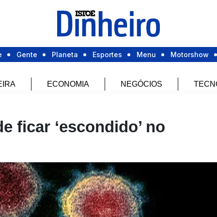
e
Gente
Planeta
Esportes
Menu
Motorshow
EIRA
ECONOMIA
NEGÓCIOS
TECN
e ficar ‘escondido’ no