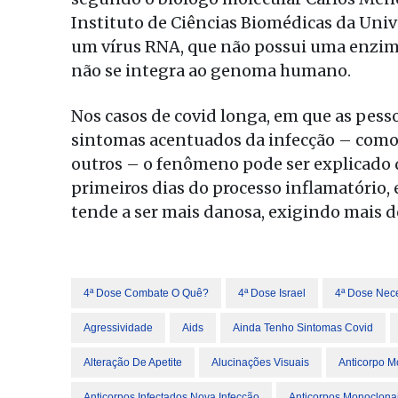
Instituto de Ciências Biomédicas da Univ
um vírus RNA, que não possui uma enzima 
não se integra ao genoma humano.
Nos casos de covid longa, em que as pes
sintomas acentuados da infecção – como d
outros – o fenômeno pode ser explicado d
primeiros dias do processo inflamatório,
tende a ser mais danosa, exigindo mais 
4ª Dose Combate O Quê?
4ª Dose Israel
4ª Dose Nec
Agressividade
Aids
Ainda Tenho Sintomas Covid
Alteração De Apetite
Alucinações Visuais
Anticorpo M
Anticorpos Infectados Nova Infecção
Anticorpos Monoclona