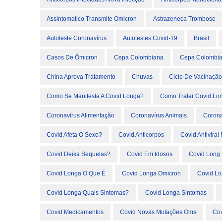
Assintomatico Transmite Omicron
Astrazeneca Trombose
Autoteste Coronavírus
Autotestes Covid-19
Brasil
Casos De Ômicron
Cepa Colombiana
Cepa Colombia
China Aprova Tratamento
Chuvas
Ciclo De Vacinaçã
Como Se Manifesta A Covid Longa?
Como Tratar Covid Lo
Coronavírus Alimentação
Coronavírus Animais
Corona
Covid Afeta O Sexo?
Covid Anticorpos
Covid Antivira
Covid Deixa Sequelas?
Covid Em Idosos
Covid Long
Covid Longa O Que É
Covid Longa Omicron
Covid L
Covid Longa Quais Sintomas?
Covid Longa Sintomas
Covid Medicamentos
Covid Novas Mutações Oms
Cov