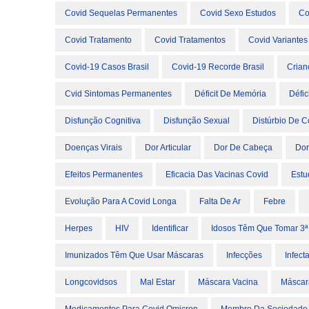
Covid Sequelas Permanentes
Covid Sexo Estudos
Co
Covid Tratamento
Covid Tratamentos
Covid Variantes
Covid-19 Casos Brasil
Covid-19 Recorde Brasil
Crian
Cvid Sintomas Permanentes
Déficit De Memória
Défi
Disfunção Cognitiva
Disfunção Sexual
Distúrbio De 
Doenças Virais
Dor Articular
Dor De Cabeça
Dor
Efeitos Permanentes
Eficacia Das Vacinas Covid
Estu
Evolução Para A Covid Longa
Falta De Ar
Febre
Herpes
HIV
Identificar
Idosos Têm Que Tomar 3ª
Imunizados Têm Que Usar Máscaras
Infecções
Infect
Longcovidsos
Mal Estar
Máscara Vacina
Máscar