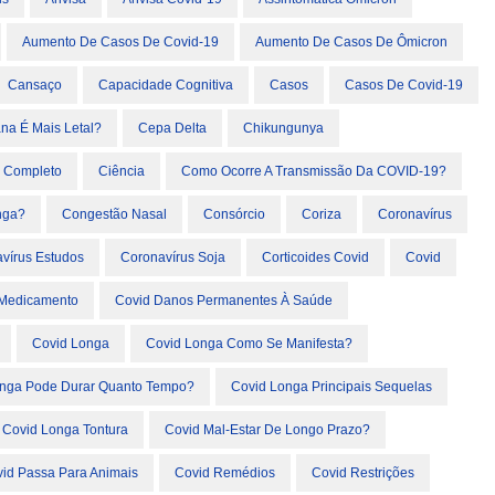
Aumento De Casos De Covid-19
Aumento De Casos De Ômicron
Cansaço
Capacidade Cognitiva
Casos
Casos De Covid-19
na É Mais Letal?
Cepa Delta
Chikungunya
o Completo
Ciência
Como Ocorre A Transmissão Da COVID-19?
nga?
Congestão Nasal
Consórcio
Coriza
Coronavírus
vírus Estudos
Coronavírus Soja
Corticoides Covid
Covid
l Medicamento
Covid Danos Permanentes À Saúde
Covid Longa
Covid Longa Como Se Manifesta?
onga Pode Durar Quanto Tempo?
Covid Longa Principais Sequelas
Covid Longa Tontura
Covid Mal-Estar De Longo Prazo?
id Passa Para Animais
Covid Remédios
Covid Restrições