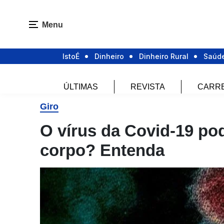
Menu
IstoÉ
Dinheiro
Dinheiro Rural
Saúd
ÚLTIMAS
REVISTA
CARR
Giro
O vírus da Covid-19 pod
corpo? Entenda