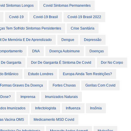
vid Sintomas Longos
Covid Sintomas Permanentes
Covid-19
Covid-19 Brasil
Covid-19 Brasil 2022
ças Tem Sofrido Sintomas Persistentes
Crise Sanitária
cit De Memória E De Aprendizado
Dengue
Depressão
Comportamento
DNA
Doença Autoimune
Doenças
 De Garganta
Dor De Garganta É Sintoma De Covid
Dor No Corpo
do Britânico
Estudo Londres
Europa Ainda Tem Restrições?
Formas Graves Da Doença
Fortes Chuvas
Gorilas Com Covid
 Dose?
Imprensa
Imunizados Naturais
ados Imunizados
Infectologista
Influenza
Insônia
as Vacina OMS
Medicamento MSD Covid