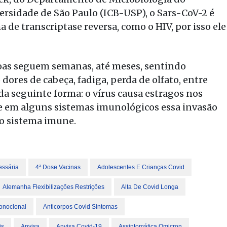
ersidade de São Paulo (ICB-USP), o Sars-CoV-2 é
de transcriptase reversa, como o HIV, por isso ele
soas seguem semanas, até meses, sentindo
ores de cabeça, fadiga, perda de olfato, entre
a seguinte forma: o vírus causa estragos nos
 e em alguns sistemas imunológicos essa invasão
do sistema imune.
essária
4ª Dose Vacinas
Adolescentes E Crianças Covid
Alemanha Flexibilizações Restrições
Alta De Covid Longa
onoclonal
Anticorpos Covid Sintomas
is
Anvisa
Anvisa Covid-19
Assintomática Omicron