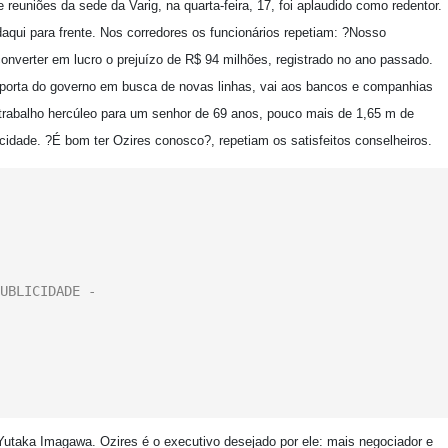
reuniões da sede da Varig, na quarta-feira, 17, foi aplaudido como redentor.
daqui para frente. Nos corredores os funcionários repetiam: ?Nosso
onverter em lucro o prejuízo de R$ 94 milhões, registrado no ano passado.
na porta do governo em busca de novas linhas, vai aos bancos e companhias
 trabalho hercúleo para um senhor de 69 anos, pouco mais de 1,65 m de
idade. ?É bom ter Ozires conosco?, repetiam os satisfeitos conselheiros.
utaka Imagawa. Ozires é o executivo desejado por ele: mais negociador e