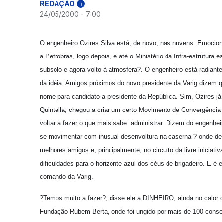
REDAÇÃO
i
24/05/2000 - 7:00
O engenheiro Ozires Silva está, de novo, nas nuvens. Emociona
a Petrobras, logo depois, e até o Ministério da Infra-estrutur
subsolo e agora volto à atmosfera?. O engenheiro está radian
da idéia. Amigos próximos do novo presidente da Varig dizem 
nome para candidato a presidente da República. Sim, Ozires já
Quintella, chegou a criar um certo Movimento de Convergência 
voltar a fazer o que mais sabe: administrar. Dizem do engenhe
se movimentar com inusual desenvoltura na caserna ? onde dei
melhores amigos e, principalmente, no circuito da livre iniciat
dificuldades para o horizonte azul dos céus de brigadeiro. E é 
comando da Varig.
?Temos muito a fazer?, disse ele a DINHEIRO, ainda no calor d
Fundação Rubem Berta, onde foi ungido por mais de 100 consel