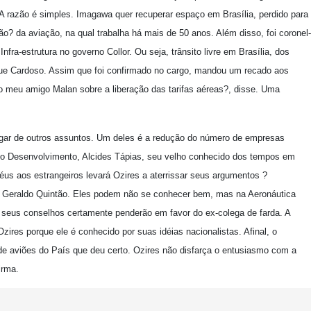
A razão é simples. Imagawa quer recuperar espaço em Brasília, perdido para
ão? da aviação, na qual trabalha há mais de 50 anos. Além disso, foi coronel-
nfra-estrutura no governo Collor. Ou seja, trânsito livre em Brasília, dos
ique Cardoso. Assim que foi confirmado no cargo, mandou um recado aos
o meu amigo Malan sobre a liberação das tarifas aéreas?, disse. Uma
gar de outros assuntos. Um deles é a redução do número de empresas
 do Desenvolvimento, Alcides Tápias, seu velho conhecido dos tempos em
us aos estrangeiros levará Ozires a aterrissar seus argumentos ?
a, Geraldo Quintão. Eles podem não se conhecer bem, mas na Aeronáutica
 E seus conselhos certamente penderão em favor do ex-colega de farda. A
ires porque ele é conhecido por suas idéias nacionalistas. Afinal, o
 de aviões do País que deu certo. Ozires não disfarça o entusiasmo com a
irma.