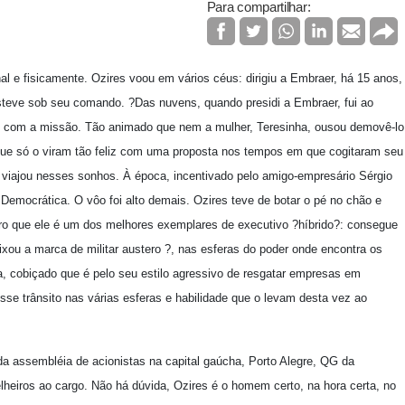
Para compartilhar:
l e fisicamente. Ozires voou em vários céus: dirigiu a Embraer, há 15 anos,
a esteve sob seu comando. ?Das nuvens, quando presidi a Embraer, fui ao
te com a missão. Tão animado que nem a mulher, Teresinha, ousou demovê-lo
que só o viram tão feliz com uma proposta nos tempos em que cogitaram seu
 viajou nesses sonhos. À época, incentivado pelo amigo-empresário Sérgio
Democrática. O vôo foi alto demais. Ozires teve de botar o pé no chão e
iro que ele é um dos melhores exemplares de executivo ?híbrido?: consegue
xou a marca de militar austero ?, nas esferas do poder onde encontra os
iva, cobiçado que é pelo seu estilo agressivo de resgatar empresas em
esse trânsito nas várias esferas e habilidade que o levam desta vez ao
a assembléia de acionistas na capital gaúcha, Porto Alegre, QG da
heiros ao cargo. Não há dúvida, Ozires é o homem certo, na hora certa, no