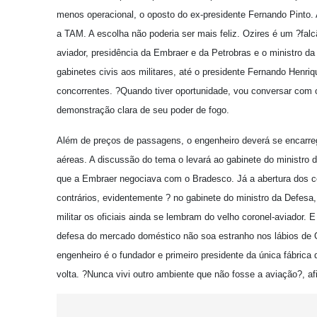
menos operacional, o oposto do ex-presidente Fernando Pinto. 
a TAM. A escolha não poderia ser mais feliz. Ozires é um ?falc
aviador, presidência da Embraer e da Petrobras e o ministro da I
gabinetes civis aos militares, até o presidente Fernando Henr
concorrentes. ?Quando tiver oportunidade, vou conversar com 
demonstração clara de seu poder de fogo.
Além de preços de passagens, o engenheiro deverá se encarre
aéreas. A discussão do tema o levará ao gabinete do ministro
que a Embraer negociava com o Bradesco. Já a abertura dos cé
contrários, evidentemente ? no gabinete do ministro da Defes
militar os oficiais ainda se lembram do velho coronel-aviador.
defesa do mercado doméstico não soa estranho nos lábios de Oz
engenheiro é o fundador e primeiro presidente da única fábrica
volta. ?Nunca vivi outro ambiente que não fosse a aviação?, af