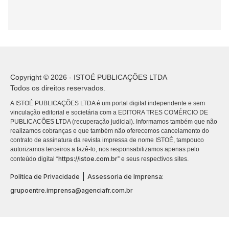
Copyright © 2026 - ISTOÉ PUBLICAÇÕES LTDA
Todos os direitos reservados.
A ISTOÉ PUBLICAÇÕES LTDA é um portal digital independente e sem
vinculação editorial e societária com a EDITORA TRES COMÉRCIO DE
PUBLICACÕES LTDA (recuperação judicial). Informamos também que não
realizamos cobranças e que também não oferecemos cancelamento do
contrato de assinatura da revista impressa de nome ISTOÉ, tampouco
autorizamos terceiros a fazê-lo, nos responsabilizamos apenas pelo
https://istoe.com.br
conteúdo digital “
” e seus respectivos sites.
|
Política de Privacidade
Assessoria de Imprensa:
grupoentre.imprensa@agenciafr.com.br