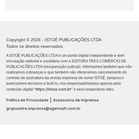
Copyright © 2026 - ISTOÉ PUBLICAÇÕES LTDA
Todos os direitos reservados.
A ISTOÉ PUBLICAÇÕES LTDA é um portal digital independente e sem
vinculação editorial e societária com a EDITORA TRES COMÉRCIO DE
PUBLICACÕES LTDA (recuperação judicial). Informamos também que não
realizamos cobranças e que também não oferecemos cancelamento do
contrato de assinatura da revista impressa de nome ISTOÉ, tampouco
autorizamos terceiros a fazê-lo, nos responsabilizamos apenas pelo
https://istoe.com.br
conteúdo digital “
” e seus respectivos sites.
|
Política de Privacidade
Assessoria de Imprensa:
grupoentre.imprensa@agenciafr.com.br