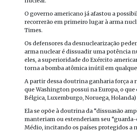
nuclear.
O governo americano já afastou a possibi
recorrerão em primeiro lugar à arma nucl
Times.
Os defensores da desnuclearização pede
arma nuclear é dissuadir uma potência n
eles, a superioridade do Exército ameri
torna a bomba atômica inútil em qualque
A partir dessa doutrina ganharia força a r
que Washington possui na Europa, o que
Bélgica, Luxemburgo, Noruega, Holanda) 
Ela se opõe à doutrina da “dissuasão amp
manteriam ou estenderiam seu “guarda-ch
Médio, incitando os países protegidos a 