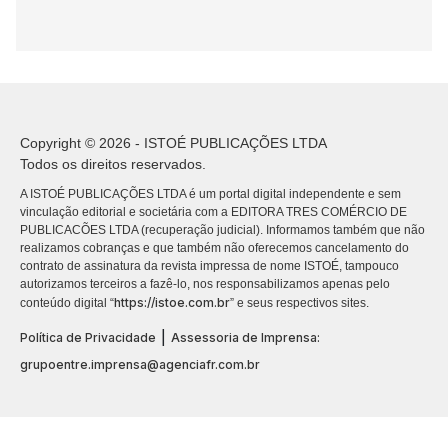
Copyright © 2026 - ISTOÉ PUBLICAÇÕES LTDA
Todos os direitos reservados.
A ISTOÉ PUBLICAÇÕES LTDA é um portal digital independente e sem
vinculação editorial e societária com a EDITORA TRES COMÉRCIO DE
PUBLICACÕES LTDA (recuperação judicial). Informamos também que não
realizamos cobranças e que também não oferecemos cancelamento do
contrato de assinatura da revista impressa de nome ISTOÉ, tampouco
autorizamos terceiros a fazê-lo, nos responsabilizamos apenas pelo
https://istoe.com.br
conteúdo digital “
” e seus respectivos sites.
|
Política de Privacidade
Assessoria de Imprensa:
grupoentre.imprensa@agenciafr.com.br