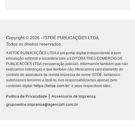
Copyright © 2026 - ISTOÉ PUBLICAÇÕES LTDA
Todos os direitos reservados.
A ISTOÉ PUBLICAÇÕES LTDA é um portal digital independente e sem
vinculação editorial e societária com a EDITORA TRES COMÉRCIO DE
PUBLICACÕES LTDA (recuperação judicial). Informamos também que não
realizamos cobranças e que também não oferecemos cancelamento do
contrato de assinatura da revista impressa de nome ISTOÉ, tampouco
autorizamos terceiros a fazê-lo, nos responsabilizamos apenas pelo
https://istoe.com.br
conteúdo digital “
” e seus respectivos sites.
|
Política de Privacidade
Assessoria de Imprensa:
grupoentre.imprensa@agenciafr.com.br