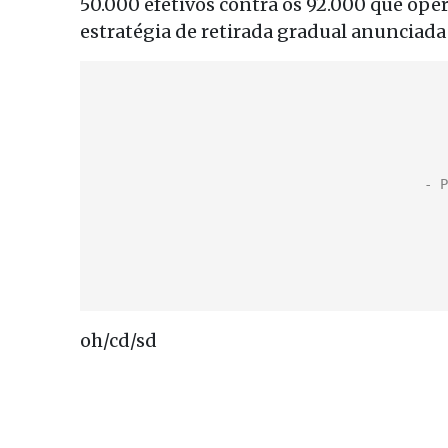
50.000 efetivos contra os 92.000 que op
estratégia de retirada gradual anunciad
oh/cd/sd