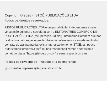
Copyright © 2026 - ISTOÉ PUBLICAÇÕES LTDA
Todos os direitos reservados.
A ISTOÉ PUBLICAÇÕES LTDA é um portal digital independente e sem
vinculação editorial e societária com a EDITORA TRES COMÉRCIO DE
PUBLICACÕES LTDA (recuperação judicial). Informamos também que não
realizamos cobranças e que também não oferecemos cancelamento do
contrato de assinatura da revista impressa de nome ISTOÉ, tampouco
autorizamos terceiros a fazê-lo, nos responsabilizamos apenas pelo
https://istoe.com.br
conteúdo digital “
” e seus respectivos sites.
|
Política de Privacidade
Assessoria de Imprensa:
grupoentre.imprensa@agenciafr.com.br