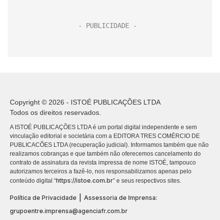
Copyright © 2026 - ISTOÉ PUBLICAÇÕES LTDA
Todos os direitos reservados.
A ISTOÉ PUBLICAÇÕES LTDA é um portal digital independente e sem
vinculação editorial e societária com a EDITORA TRES COMÉRCIO DE
PUBLICACÕES LTDA (recuperação judicial). Informamos também que não
realizamos cobranças e que também não oferecemos cancelamento do
contrato de assinatura da revista impressa de nome ISTOÉ, tampouco
autorizamos terceiros a fazê-lo, nos responsabilizamos apenas pelo
https://istoe.com.br
conteúdo digital “
” e seus respectivos sites.
|
Política de Privacidade
Assessoria de Imprensa:
grupoentre.imprensa@agenciafr.com.br