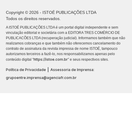
Copyright © 2026 - ISTOÉ PUBLICAÇÕES LTDA
Todos os direitos reservados.
A ISTOÉ PUBLICAÇÕES LTDA é um portal digital independente e sem
vinculação editorial e societária com a EDITORA TRES COMÉRCIO DE
PUBLICACÕES LTDA (recuperação judicial). Informamos também que não
realizamos cobranças e que também não oferecemos cancelamento do
contrato de assinatura da revista impressa de nome ISTOÉ, tampouco
autorizamos terceiros a fazê-lo, nos responsabilizamos apenas pelo
https://istoe.com.br
conteúdo digital “
” e seus respectivos sites.
|
Política de Privacidade
Assessoria de Imprensa:
grupoentre.imprensa@agenciafr.com.br