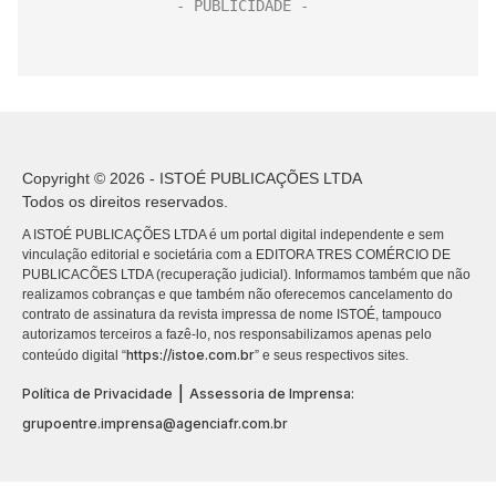
Copyright © 2026 - ISTOÉ PUBLICAÇÕES LTDA
Todos os direitos reservados.
A ISTOÉ PUBLICAÇÕES LTDA é um portal digital independente e sem
vinculação editorial e societária com a EDITORA TRES COMÉRCIO DE
PUBLICACÕES LTDA (recuperação judicial). Informamos também que não
realizamos cobranças e que também não oferecemos cancelamento do
contrato de assinatura da revista impressa de nome ISTOÉ, tampouco
autorizamos terceiros a fazê-lo, nos responsabilizamos apenas pelo
https://istoe.com.br
conteúdo digital “
” e seus respectivos sites.
|
Política de Privacidade
Assessoria de Imprensa:
grupoentre.imprensa@agenciafr.com.br