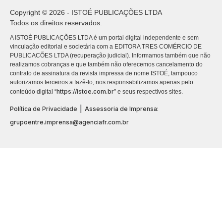
Copyright © 2026 - ISTOÉ PUBLICAÇÕES LTDA
Todos os direitos reservados.
A ISTOÉ PUBLICAÇÕES LTDA é um portal digital independente e sem
vinculação editorial e societária com a EDITORA TRES COMÉRCIO DE
PUBLICACÕES LTDA (recuperação judicial). Informamos também que não
realizamos cobranças e que também não oferecemos cancelamento do
contrato de assinatura da revista impressa de nome ISTOÉ, tampouco
autorizamos terceiros a fazê-lo, nos responsabilizamos apenas pelo
https://istoe.com.br
conteúdo digital “
” e seus respectivos sites.
|
Política de Privacidade
Assessoria de Imprensa:
grupoentre.imprensa@agenciafr.com.br