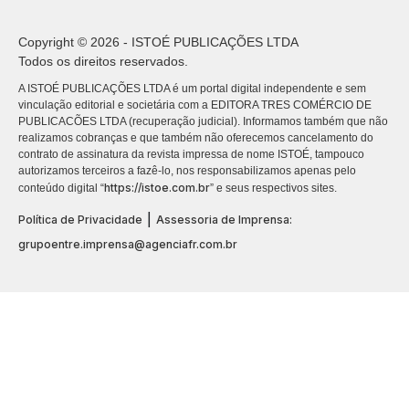
Copyright © 2026 - ISTOÉ PUBLICAÇÕES LTDA
Todos os direitos reservados.
A ISTOÉ PUBLICAÇÕES LTDA é um portal digital independente e sem
vinculação editorial e societária com a EDITORA TRES COMÉRCIO DE
PUBLICACÕES LTDA (recuperação judicial). Informamos também que não
realizamos cobranças e que também não oferecemos cancelamento do
contrato de assinatura da revista impressa de nome ISTOÉ, tampouco
autorizamos terceiros a fazê-lo, nos responsabilizamos apenas pelo
https://istoe.com.br
conteúdo digital “
” e seus respectivos sites.
|
Política de Privacidade
Assessoria de Imprensa:
grupoentre.imprensa@agenciafr.com.br