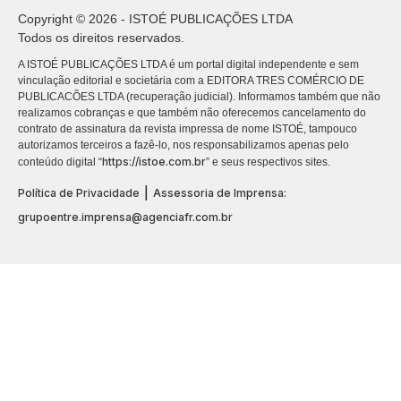
Copyright © 2026 - ISTOÉ PUBLICAÇÕES LTDA
Todos os direitos reservados.
A ISTOÉ PUBLICAÇÕES LTDA é um portal digital independente e sem
vinculação editorial e societária com a EDITORA TRES COMÉRCIO DE
PUBLICACÕES LTDA (recuperação judicial). Informamos também que não
realizamos cobranças e que também não oferecemos cancelamento do
contrato de assinatura da revista impressa de nome ISTOÉ, tampouco
autorizamos terceiros a fazê-lo, nos responsabilizamos apenas pelo
https://istoe.com.br
conteúdo digital “
” e seus respectivos sites.
|
Política de Privacidade
Assessoria de Imprensa:
grupoentre.imprensa@agenciafr.com.br