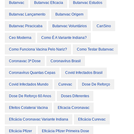
Butanvac
Butanvac Eficacia
Butanvac Estudos
Butanvac Lançamento
Butanvac Origem
Butanvac Piracicaba
Butanvac Voluntários
CanSino
Ceo Moderna
Como É A Variante Indiana?
Como Funciona Vacina Pelo Nariz?
Como Testar Butanvac
Coronavac 3ª Dose
Coronavírus Brasil
Coronavírus Quantas Cepas
Covid Infectados Brasil
Covid Infectados Mundo
Curevac
Dose De Reforço
Dose De Reforço 60 Anos
Doses Diferentes
Efeitos Colaterai Vacina
Eficacia Coronavac
Eficácia Coronavac Variante Indiana
Eficácia Curevac
Eficácia Pfizer
Eficácia Pfizer Primeira Dose