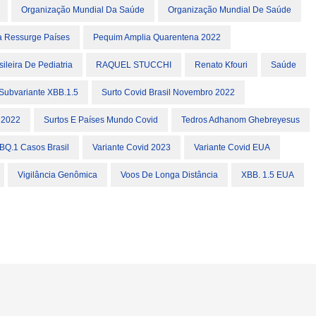
Organização Mundial Da Saúde
Organização Mundial De Saúde
 Ressurge Países
Pequim Amplia Quarentena 2022
leira De Pediatria
RAQUEL STUCCHI
Renato Kfouri
Saúde
Subvariante XBB.1.5
Surto Covid Brasil Novembro 2022
 2022
Surtos E Países Mundo Covid
Tedros Adhanom Ghebreyesus
 BQ.1 Casos Brasil
Variante Covid 2023
Variante Covid EUA
Vigilância Genômica
Voos De Longa Distância
XBB. 1.5 EUA