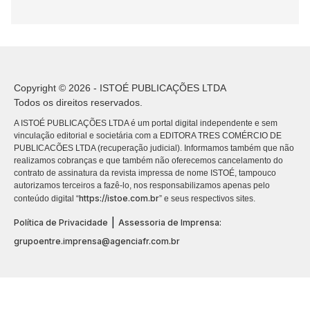
Copyright © 2026 - ISTOÉ PUBLICAÇÕES LTDA
Todos os direitos reservados.
A ISTOÉ PUBLICAÇÕES LTDA é um portal digital independente e sem
vinculação editorial e societária com a EDITORA TRES COMÉRCIO DE
PUBLICACÕES LTDA (recuperação judicial). Informamos também que não
realizamos cobranças e que também não oferecemos cancelamento do
contrato de assinatura da revista impressa de nome ISTOÉ, tampouco
autorizamos terceiros a fazê-lo, nos responsabilizamos apenas pelo
https://istoe.com.br
conteúdo digital “
” e seus respectivos sites.
|
Política de Privacidade
Assessoria de Imprensa:
grupoentre.imprensa@agenciafr.com.br