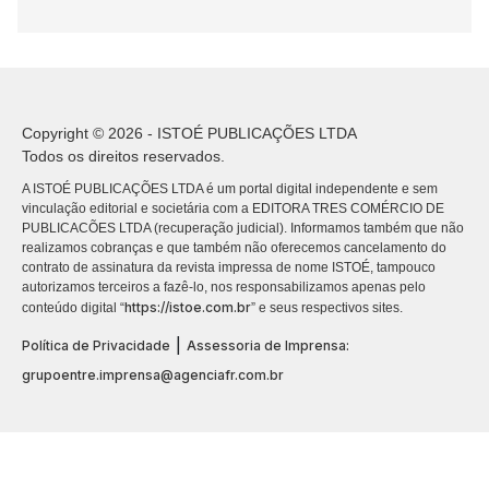
Copyright © 2026 - ISTOÉ PUBLICAÇÕES LTDA
Todos os direitos reservados.
A ISTOÉ PUBLICAÇÕES LTDA é um portal digital independente e sem
vinculação editorial e societária com a EDITORA TRES COMÉRCIO DE
PUBLICACÕES LTDA (recuperação judicial). Informamos também que não
realizamos cobranças e que também não oferecemos cancelamento do
contrato de assinatura da revista impressa de nome ISTOÉ, tampouco
autorizamos terceiros a fazê-lo, nos responsabilizamos apenas pelo
https://istoe.com.br
conteúdo digital “
” e seus respectivos sites.
|
Política de Privacidade
Assessoria de Imprensa:
grupoentre.imprensa@agenciafr.com.br