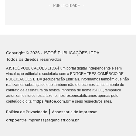
Copyright © 2026 - ISTOÉ PUBLICAÇÕES LTDA
Todos os direitos reservados.
A ISTOÉ PUBLICAÇÕES LTDA é um portal digital independente e sem
vinculação editorial e societária com a EDITORA TRES COMÉRCIO DE
PUBLICACÕES LTDA (recuperação judicial). Informamos também que não
realizamos cobranças e que também não oferecemos cancelamento do
contrato de assinatura da revista impressa de nome ISTOÉ, tampouco
autorizamos terceiros a fazê-lo, nos responsabilizamos apenas pelo
https://istoe.com.br
conteúdo digital “
” e seus respectivos sites.
|
Política de Privacidade
Assessoria de Imprensa:
grupoentre.imprensa@agenciafr.com.br