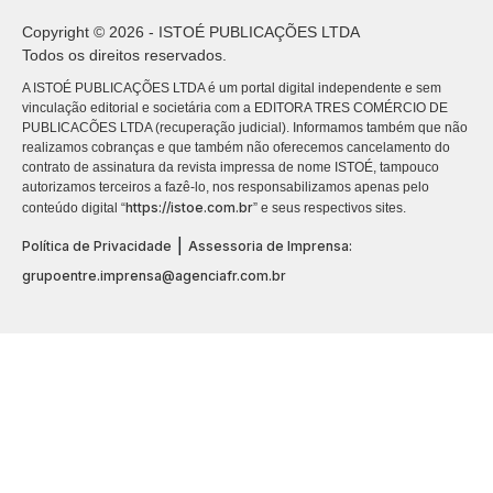
Copyright © 2026 - ISTOÉ PUBLICAÇÕES LTDA
Todos os direitos reservados.
A ISTOÉ PUBLICAÇÕES LTDA é um portal digital independente e sem
vinculação editorial e societária com a EDITORA TRES COMÉRCIO DE
PUBLICACÕES LTDA (recuperação judicial). Informamos também que não
realizamos cobranças e que também não oferecemos cancelamento do
contrato de assinatura da revista impressa de nome ISTOÉ, tampouco
autorizamos terceiros a fazê-lo, nos responsabilizamos apenas pelo
https://istoe.com.br
conteúdo digital “
” e seus respectivos sites.
|
Política de Privacidade
Assessoria de Imprensa:
grupoentre.imprensa@agenciafr.com.br