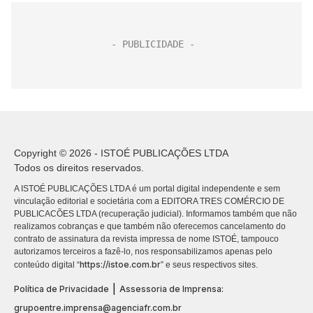
Copyright © 2026 - ISTOÉ PUBLICAÇÕES LTDA
Todos os direitos reservados.
A ISTOÉ PUBLICAÇÕES LTDA é um portal digital independente e sem
vinculação editorial e societária com a EDITORA TRES COMÉRCIO DE
PUBLICACÕES LTDA (recuperação judicial). Informamos também que não
realizamos cobranças e que também não oferecemos cancelamento do
contrato de assinatura da revista impressa de nome ISTOÉ, tampouco
autorizamos terceiros a fazê-lo, nos responsabilizamos apenas pelo
https://istoe.com.br
conteúdo digital “
” e seus respectivos sites.
|
Política de Privacidade
Assessoria de Imprensa:
grupoentre.imprensa@agenciafr.com.br