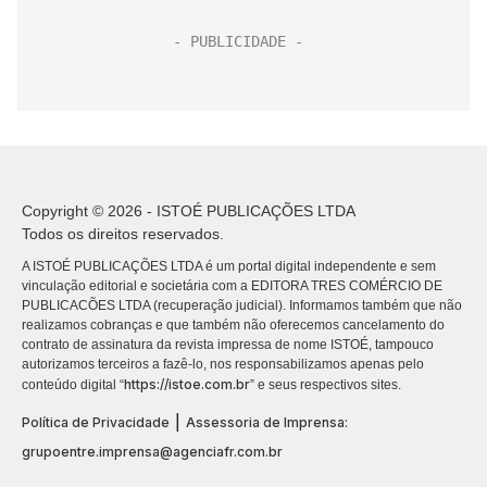
Copyright © 2026 - ISTOÉ PUBLICAÇÕES LTDA
Todos os direitos reservados.
A ISTOÉ PUBLICAÇÕES LTDA é um portal digital independente e sem
vinculação editorial e societária com a EDITORA TRES COMÉRCIO DE
PUBLICACÕES LTDA (recuperação judicial). Informamos também que não
realizamos cobranças e que também não oferecemos cancelamento do
contrato de assinatura da revista impressa de nome ISTOÉ, tampouco
autorizamos terceiros a fazê-lo, nos responsabilizamos apenas pelo
https://istoe.com.br
conteúdo digital “
” e seus respectivos sites.
|
Política de Privacidade
Assessoria de Imprensa:
grupoentre.imprensa@agenciafr.com.br