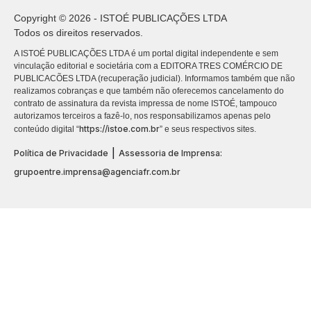
Copyright © 2026 - ISTOÉ PUBLICAÇÕES LTDA
Todos os direitos reservados.
A ISTOÉ PUBLICAÇÕES LTDA é um portal digital independente e sem
vinculação editorial e societária com a EDITORA TRES COMÉRCIO DE
PUBLICACÕES LTDA (recuperação judicial). Informamos também que não
realizamos cobranças e que também não oferecemos cancelamento do
contrato de assinatura da revista impressa de nome ISTOÉ, tampouco
autorizamos terceiros a fazê-lo, nos responsabilizamos apenas pelo
https://istoe.com.br
conteúdo digital “
” e seus respectivos sites.
|
Política de Privacidade
Assessoria de Imprensa:
grupoentre.imprensa@agenciafr.com.br