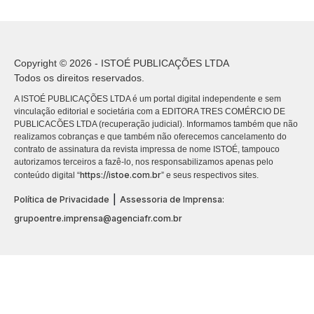
Copyright © 2026 - ISTOÉ PUBLICAÇÕES LTDA
Todos os direitos reservados.
A ISTOÉ PUBLICAÇÕES LTDA é um portal digital independente e sem
vinculação editorial e societária com a EDITORA TRES COMÉRCIO DE
PUBLICACÕES LTDA (recuperação judicial). Informamos também que não
realizamos cobranças e que também não oferecemos cancelamento do
contrato de assinatura da revista impressa de nome ISTOÉ, tampouco
autorizamos terceiros a fazê-lo, nos responsabilizamos apenas pelo
https://istoe.com.br
conteúdo digital “
” e seus respectivos sites.
|
Política de Privacidade
Assessoria de Imprensa:
grupoentre.imprensa@agenciafr.com.br