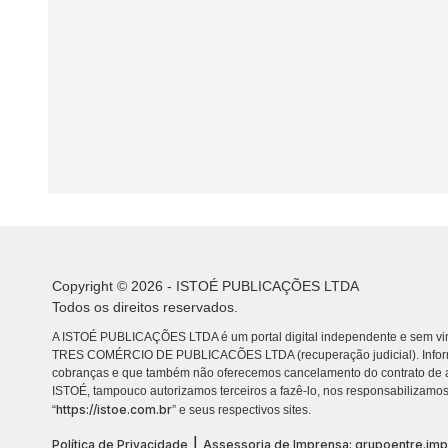
Copyright © 2026 - ISTOÉ PUBLICAÇÕES LTDA
Todos os direitos reservados.
A ISTOÉ PUBLICAÇÕES LTDA é um portal digital independente e sem vin
TRES COMÉRCIO DE PUBLICACÕES LTDA (recuperação judicial). Info
cobranças e que também não oferecemos cancelamento do contrato de a
ISTOÉ, tampouco autorizamos terceiros a fazê-lo, nos responsabilizamos
https://istoe.com.br
“
” e seus respectivos sites.
|
Política de Privacidade
Assessoria de Imprensa: grupoentre.im