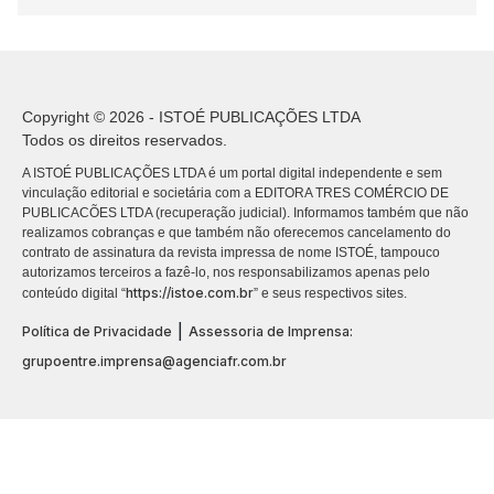
Copyright © 2026 - ISTOÉ PUBLICAÇÕES LTDA
Todos os direitos reservados.
A ISTOÉ PUBLICAÇÕES LTDA é um portal digital independente e sem
vinculação editorial e societária com a EDITORA TRES COMÉRCIO DE
PUBLICACÕES LTDA (recuperação judicial). Informamos também que não
realizamos cobranças e que também não oferecemos cancelamento do
contrato de assinatura da revista impressa de nome ISTOÉ, tampouco
autorizamos terceiros a fazê-lo, nos responsabilizamos apenas pelo
https://istoe.com.br
conteúdo digital “
” e seus respectivos sites.
|
Política de Privacidade
Assessoria de Imprensa:
grupoentre.imprensa@agenciafr.com.br