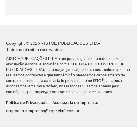
Copyright © 2026 - ISTOÉ PUBLICAÇÕES LTDA
Todos os direitos reservados.
A ISTOÉ PUBLICAÇÕES LTDA é um portal digital independente e sem
vinculação editorial e societária com a EDITORA TRES COMÉRCIO DE
PUBLICACÕES LTDA (recuperação judicial). Informamos também que não
realizamos cobranças e que também não oferecemos cancelamento do
contrato de assinatura da revista impressa de nome ISTOÉ, tampouco
autorizamos terceiros a fazê-lo, nos responsabilizamos apenas pelo
https://istoe.com.br
conteúdo digital “
” e seus respectivos sites.
|
Política de Privacidade
Assessoria de Imprensa:
grupoentre.imprensa@agenciafr.com.br