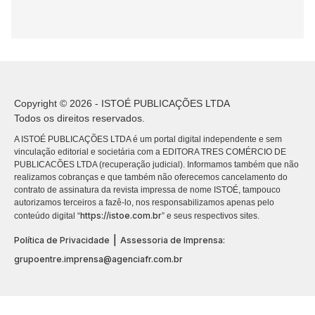
Copyright © 2026 - ISTOÉ PUBLICAÇÕES LTDA
Todos os direitos reservados.
A ISTOÉ PUBLICAÇÕES LTDA é um portal digital independente e sem
vinculação editorial e societária com a EDITORA TRES COMÉRCIO DE
PUBLICACÕES LTDA (recuperação judicial). Informamos também que não
realizamos cobranças e que também não oferecemos cancelamento do
contrato de assinatura da revista impressa de nome ISTOÉ, tampouco
autorizamos terceiros a fazê-lo, nos responsabilizamos apenas pelo
https://istoe.com.br
conteúdo digital “
” e seus respectivos sites.
|
Política de Privacidade
Assessoria de Imprensa:
grupoentre.imprensa@agenciafr.com.br