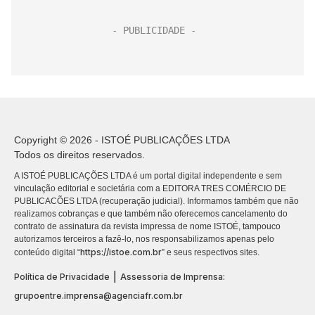
Copyright © 2026 - ISTOÉ PUBLICAÇÕES LTDA
Todos os direitos reservados.
A ISTOÉ PUBLICAÇÕES LTDA é um portal digital independente e sem
vinculação editorial e societária com a EDITORA TRES COMÉRCIO DE
PUBLICACÕES LTDA (recuperação judicial). Informamos também que não
realizamos cobranças e que também não oferecemos cancelamento do
contrato de assinatura da revista impressa de nome ISTOÉ, tampouco
autorizamos terceiros a fazê-lo, nos responsabilizamos apenas pelo
https://istoe.com.br
conteúdo digital “
” e seus respectivos sites.
|
Política de Privacidade
Assessoria de Imprensa:
grupoentre.imprensa@agenciafr.com.br