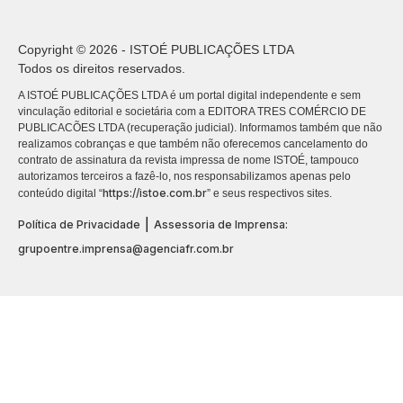
Copyright © 2026 - ISTOÉ PUBLICAÇÕES LTDA
Todos os direitos reservados.
A ISTOÉ PUBLICAÇÕES LTDA é um portal digital independente e sem
vinculação editorial e societária com a EDITORA TRES COMÉRCIO DE
PUBLICACÕES LTDA (recuperação judicial). Informamos também que não
realizamos cobranças e que também não oferecemos cancelamento do
contrato de assinatura da revista impressa de nome ISTOÉ, tampouco
autorizamos terceiros a fazê-lo, nos responsabilizamos apenas pelo
https://istoe.com.br
conteúdo digital “
” e seus respectivos sites.
|
Política de Privacidade
Assessoria de Imprensa:
grupoentre.imprensa@agenciafr.com.br