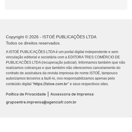
Copyright © 2026 - ISTOÉ PUBLICAÇÕES LTDA
Todos os direitos reservados.
A ISTOÉ PUBLICAÇÕES LTDA é um portal digital independente e sem
vinculação editorial e societária com a EDITORA TRES COMÉRCIO DE
PUBLICACÕES LTDA (recuperação judicial). Informamos também que não
realizamos cobranças e que também não oferecemos cancelamento do
contrato de assinatura da revista impressa de nome ISTOÉ, tampouco
autorizamos terceiros a fazê-lo, nos responsabilizamos apenas pelo
https://istoe.com.br
conteúdo digital “
” e seus respectivos sites.
|
Política de Privacidade
Assessoria de Imprensa:
grupoentre.imprensa@agenciafr.com.br