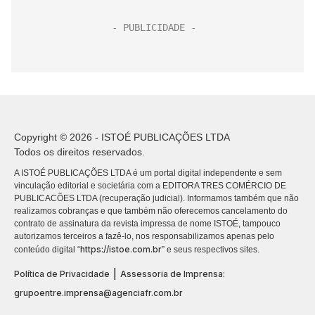
Copyright © 2026 - ISTOÉ PUBLICAÇÕES LTDA
Todos os direitos reservados.
A ISTOÉ PUBLICAÇÕES LTDA é um portal digital independente e sem
vinculação editorial e societária com a EDITORA TRES COMÉRCIO DE
PUBLICACÕES LTDA (recuperação judicial). Informamos também que não
realizamos cobranças e que também não oferecemos cancelamento do
contrato de assinatura da revista impressa de nome ISTOÉ, tampouco
autorizamos terceiros a fazê-lo, nos responsabilizamos apenas pelo
https://istoe.com.br
conteúdo digital “
” e seus respectivos sites.
|
Política de Privacidade
Assessoria de Imprensa:
grupoentre.imprensa@agenciafr.com.br