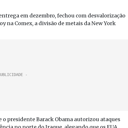
 entrega em dezembro, fechou com desvalorização
troy na Comex, a divisão de metais da New York
ue o presidente Barack Obama autorizou ataques
ência no norte do Iraque, alegando que os EUA