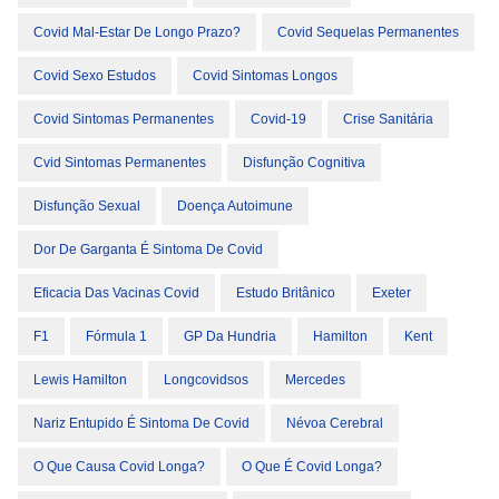
Covid Mal-Estar De Longo Prazo?
Covid Sequelas Permanentes
Covid Sexo Estudos
Covid Sintomas Longos
Covid Sintomas Permanentes
Covid-19
Crise Sanitária
Cvid Sintomas Permanentes
Disfunção Cognitiva
Disfunção Sexual
Doença Autoimune
Dor De Garganta É Sintoma De Covid
Eficacia Das Vacinas Covid
Estudo Britânico
Exeter
F1
Fórmula 1
GP Da Hundria
Hamilton
Kent
Lewis Hamilton
Longcovidsos
Mercedes
Nariz Entupido É Sintoma De Covid
Névoa Cerebral
O Que Causa Covid Longa?
O Que É Covid Longa?