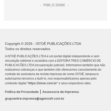
Copyright © 2026 - ISTOÉ PUBLICAÇÕES LTDA
Todos os direitos reservados.
A ISTOÉ PUBLICAÇÕES LTDA é um portal digital independente e sem
vinculação editorial e societária com a EDITORA TRES COMÉRCIO DE
PUBLICACÕES LTDA (recuperação judicial). Informamos também que não
realizamos cobranças e que também não oferecemos cancelamento do
contrato de assinatura da revista impressa de nome ISTOÉ, tampouco
autorizamos terceiros a fazê-lo, nos responsabilizamos apenas pelo
https://istoe.com.br
conteúdo digital “
” e seus respectivos sites.
|
Política de Privacidade
Assessoria de Imprensa:
grupoentre.imprensa@agenciafr.com.br