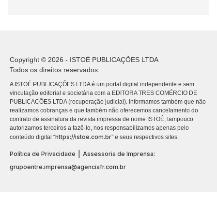
Copyright © 2026 - ISTOÉ PUBLICAÇÕES LTDA
Todos os direitos reservados.
A ISTOÉ PUBLICAÇÕES LTDA é um portal digital independente e sem
vinculação editorial e societária com a EDITORA TRES COMÉRCIO DE
PUBLICACÕES LTDA (recuperação judicial). Informamos também que não
realizamos cobranças e que também não oferecemos cancelamento do
contrato de assinatura da revista impressa de nome ISTOÉ, tampouco
autorizamos terceiros a fazê-lo, nos responsabilizamos apenas pelo
https://istoe.com.br
conteúdo digital “
” e seus respectivos sites.
|
Política de Privacidade
Assessoria de Imprensa:
grupoentre.imprensa@agenciafr.com.br