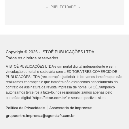
Copyright © 2026 - ISTOÉ PUBLICAÇÕES LTDA
Todos os direitos reservados.
A ISTOÉ PUBLICAÇÕES LTDA é um portal digital independente e sem
vinculação editorial e societária com a EDITORA TRES COMÉRCIO DE
PUBLICACÕES LTDA (recuperação judicial). Informamos também que não
realizamos cobranças e que também não oferecemos cancelamento do
contrato de assinatura da revista impressa de nome ISTOÉ, tampouco
autorizamos terceiros a fazê-lo, nos responsabilizamos apenas pelo
https://istoe.com.br
conteúdo digital “
” e seus respectivos sites.
|
Política de Privacidade
Assessoria de Imprensa:
grupoentre.imprensa@agenciafr.com.br