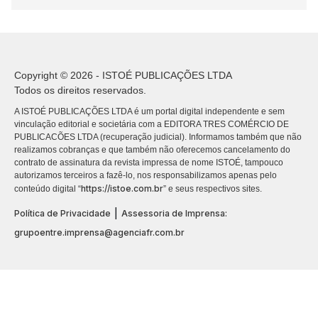
Copyright © 2026 - ISTOÉ PUBLICAÇÕES LTDA
Todos os direitos reservados.
A ISTOÉ PUBLICAÇÕES LTDA é um portal digital independente e sem
vinculação editorial e societária com a EDITORA TRES COMÉRCIO DE
PUBLICACÕES LTDA (recuperação judicial). Informamos também que não
realizamos cobranças e que também não oferecemos cancelamento do
contrato de assinatura da revista impressa de nome ISTOÉ, tampouco
autorizamos terceiros a fazê-lo, nos responsabilizamos apenas pelo
https://istoe.com.br
conteúdo digital “
” e seus respectivos sites.
|
Política de Privacidade
Assessoria de Imprensa:
grupoentre.imprensa@agenciafr.com.br