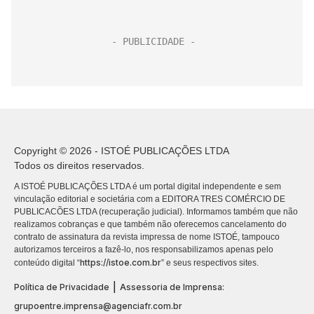
Copyright © 2026 - ISTOÉ PUBLICAÇÕES LTDA
Todos os direitos reservados.
A ISTOÉ PUBLICAÇÕES LTDA é um portal digital independente e sem
vinculação editorial e societária com a EDITORA TRES COMÉRCIO DE
PUBLICACÕES LTDA (recuperação judicial). Informamos também que não
realizamos cobranças e que também não oferecemos cancelamento do
contrato de assinatura da revista impressa de nome ISTOÉ, tampouco
autorizamos terceiros a fazê-lo, nos responsabilizamos apenas pelo
https://istoe.com.br
conteúdo digital “
” e seus respectivos sites.
|
Política de Privacidade
Assessoria de Imprensa:
grupoentre.imprensa@agenciafr.com.br