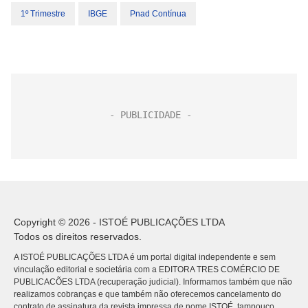
1º Trimestre
IBGE
Pnad Contínua
Copyright © 2026 - ISTOÉ PUBLICAÇÕES LTDA
Todos os direitos reservados.
A ISTOÉ PUBLICAÇÕES LTDA é um portal digital independente e sem
vinculação editorial e societária com a EDITORA TRES COMÉRCIO DE
PUBLICACÕES LTDA (recuperação judicial). Informamos também que não
realizamos cobranças e que também não oferecemos cancelamento do
contrato de assinatura da revista impressa de nome ISTOÉ, tampouco