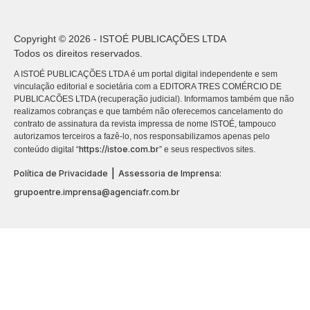
Copyright © 2026 - ISTOÉ PUBLICAÇÕES LTDA
Todos os direitos reservados.
A ISTOÉ PUBLICAÇÕES LTDA é um portal digital independente e sem
vinculação editorial e societária com a EDITORA TRES COMÉRCIO DE
PUBLICACÕES LTDA (recuperação judicial). Informamos também que não
realizamos cobranças e que também não oferecemos cancelamento do
contrato de assinatura da revista impressa de nome ISTOÉ, tampouco
autorizamos terceiros a fazê-lo, nos responsabilizamos apenas pelo
https://istoe.com.br
conteúdo digital “
” e seus respectivos sites.
|
Política de Privacidade
Assessoria de Imprensa:
grupoentre.imprensa@agenciafr.com.br