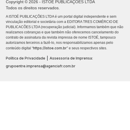
Copyright © 2026 - ISTOÉ PUBLICAÇÕES LTDA
Todos os direitos reservados.
A ISTOÉ PUBLICAÇÕES LTDA é um portal digital independente e sem
vinculação editorial e societária com a EDITORA TRES COMÉRCIO DE
PUBLICACÕES LTDA (recuperação judicial). Informamos também que não
realizamos cobranças e que também não oferecemos cancelamento do
contrato de assinatura da revista impressa de nome ISTOÉ, tampouco
autorizamos terceiros a fazê-lo, nos responsabilizamos apenas pelo
https://istoe.com.br
conteúdo digital “
” e seus respectivos sites.
|
Política de Privacidade
Assessoria de Imprensa:
grupoentre.imprensa@agenciafr.com.br