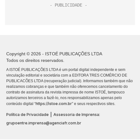
Copyright © 2026 - ISTOÉ PUBLICAÇÕES LTDA
Todos os direitos reservados.
A ISTOÉ PUBLICAÇÕES LTDA é um portal digital independente e sem
vinculação editorial e societária com a EDITORA TRES COMÉRCIO DE
PUBLICACÕES LTDA (recuperação judicial). Informamos também que não
realizamos cobranças e que também não oferecemos cancelamento do
contrato de assinatura da revista impressa de nome ISTOÉ, tampouco
autorizamos terceiros a fazê-lo, nos responsabilizamos apenas pelo
https://istoe.com.br
conteúdo digital “
” e seus respectivos sites.
|
Política de Privacidade
Assessoria de Imprensa:
grupoentre.imprensa@agenciafr.com.br