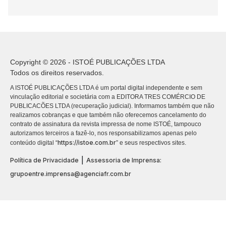
Copyright © 2026 - ISTOÉ PUBLICAÇÕES LTDA
Todos os direitos reservados.
A ISTOÉ PUBLICAÇÕES LTDA é um portal digital independente e sem
vinculação editorial e societária com a EDITORA TRES COMÉRCIO DE
PUBLICACÕES LTDA (recuperação judicial). Informamos também que não
realizamos cobranças e que também não oferecemos cancelamento do
contrato de assinatura da revista impressa de nome ISTOÉ, tampouco
autorizamos terceiros a fazê-lo, nos responsabilizamos apenas pelo
https://istoe.com.br
conteúdo digital “
” e seus respectivos sites.
|
Política de Privacidade
Assessoria de Imprensa:
grupoentre.imprensa@agenciafr.com.br