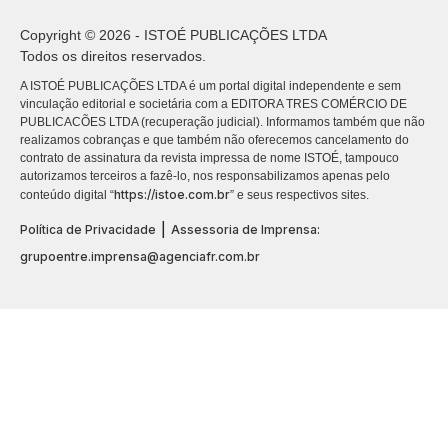
Copyright © 2026 - ISTOÉ PUBLICAÇÕES LTDA
Todos os direitos reservados.
A ISTOÉ PUBLICAÇÕES LTDA é um portal digital independente e sem
vinculação editorial e societária com a EDITORA TRES COMÉRCIO DE
PUBLICACÕES LTDA (recuperação judicial). Informamos também que não
realizamos cobranças e que também não oferecemos cancelamento do
contrato de assinatura da revista impressa de nome ISTOÉ, tampouco
autorizamos terceiros a fazê-lo, nos responsabilizamos apenas pelo
https://istoe.com.br
conteúdo digital “
” e seus respectivos sites.
|
Política de Privacidade
Assessoria de Imprensa:
grupoentre.imprensa@agenciafr.com.br