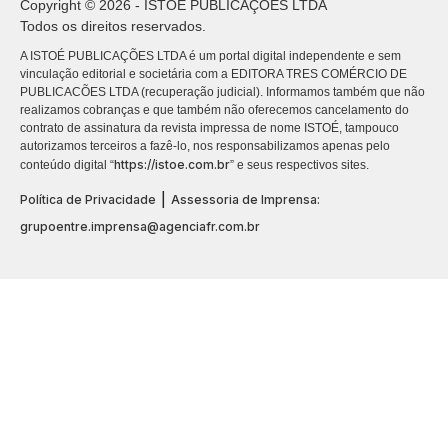
Copyright © 2026 - ISTOÉ PUBLICAÇÕES LTDA
Todos os direitos reservados.
A ISTOÉ PUBLICAÇÕES LTDA é um portal digital independente e sem
vinculação editorial e societária com a EDITORA TRES COMÉRCIO DE
PUBLICACÕES LTDA (recuperação judicial). Informamos também que não
realizamos cobranças e que também não oferecemos cancelamento do
contrato de assinatura da revista impressa de nome ISTOÉ, tampouco
autorizamos terceiros a fazê-lo, nos responsabilizamos apenas pelo
https://istoe.com.br
conteúdo digital “
” e seus respectivos sites.
|
Política de Privacidade
Assessoria de Imprensa:
grupoentre.imprensa@agenciafr.com.br