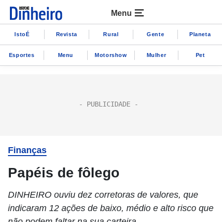
Menu
IstoÉ
Revista
Rural
Gente
Planeta
Esportes
Menu
Motorshow
Mulher
Pet
Finanças
Papéis de fôlego
DINHEIRO ouviu dez corretoras de valores, que
indicaram 12 ações de baixo, médio e alto risco que
não podem faltar na sua carteira