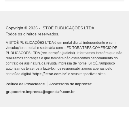
Copyright © 2026 - ISTOÉ PUBLICAÇÕES LTDA
Todos os direitos reservados.
A ISTOÉ PUBLICAÇÕES LTDA é um portal digital independente e sem
vinculação editorial e societária com a EDITORA TRES COMÉRCIO DE
PUBLICACÕES LTDA (recuperação judicial). Informamos também que não
realizamos cobranças e que também não oferecemos cancelamento do
contrato de assinatura da revista impressa de nome ISTOÉ, tampouco
autorizamos terceiros a fazê-lo, nos responsabilizamos apenas pelo
https://istoe.com.br
conteúdo digital “
” e seus respectivos sites.
|
Política de Privacidade
Assessoria de Imprensa:
grupoentre.imprensa@agenciafr.com.br