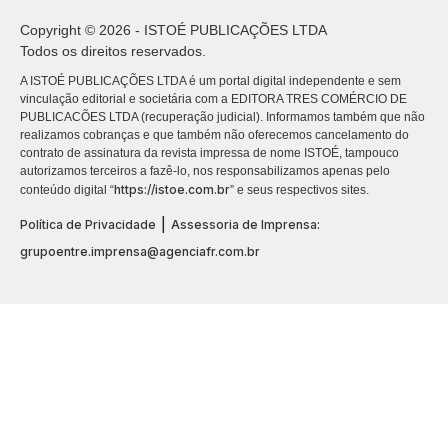
Copyright © 2026 - ISTOÉ PUBLICAÇÕES LTDA
Todos os direitos reservados.
A ISTOÉ PUBLICAÇÕES LTDA é um portal digital independente e sem
vinculação editorial e societária com a EDITORA TRES COMÉRCIO DE
PUBLICACÕES LTDA (recuperação judicial). Informamos também que não
realizamos cobranças e que também não oferecemos cancelamento do
contrato de assinatura da revista impressa de nome ISTOÉ, tampouco
autorizamos terceiros a fazê-lo, nos responsabilizamos apenas pelo
https://istoe.com.br
conteúdo digital “
” e seus respectivos sites.
|
Política de Privacidade
Assessoria de Imprensa:
grupoentre.imprensa@agenciafr.com.br