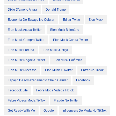
Dixie D'amelio Altura
Donald Trump
Economia De Espaço No Celular
Editar Twitte
Elon Musk
Elon Musk Acusa Twitter
Elon Musk Bilionário
Elon Musk Compra Twitter
Elon Musk Contra Twitter
Elon Musk Fortuna
Elon Musk Justiça
Elon Musk Negocia Twitter
Elon Musk Polêmica
Elon Musk Processo
Elon Musk X Twitter
Entrar No Tiktok
Espaço De Armazenamento Cheio Celular
Facebook
Facebook Lite
Febre Moda Vídeos TikTok
Febre Vídeos Moda TikTok
Fraude No Twitter
Get Ready With Me
Google
Influencers De Moda No TikTok